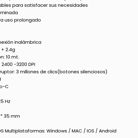
c
tables para satisfacer sus necesidades
o
luminada
r
ra uso prolongado
p
i
o
nexión inalámbrica
n
 + 2.4g
M
n: 10 mt.
7
 2400 -3200 DPI
9
rruptor: 3 millones de clics(botones silenciosos)
6
H
W
po-C
c
a
25 Hz
n
t
4 * 35 mm
i
d
S Multiplataformas: Windows / MAC / IOS / Android
a