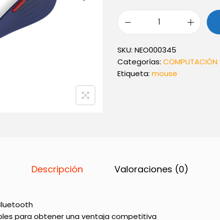
M
o
SKU:
NEO000345
u
Categorías:
COMPUTACIÓN 
s
Etiqueta:
mouse
e
G
a
m
i
n
g
M
Descripción
Valoraciones (0)
A
R
V
O
Bluetooth
S
les para obtener una ventaja competitiva