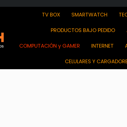
TV BOX
SMARTWATCH
TE
PRODUCTOS BAJO PEDIDO
COMPUTACIÓN y GAMER
INTERNET
CELULARES Y CARGADOR