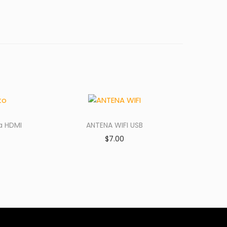
a HDMI
ANTENA WIFI USB
$
7.00
Añadir al carrito