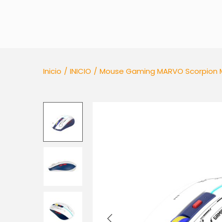
g
n
a
i
c
d
i
o
ó
n
Inicio
/
INICIO
/
Mouse Gaming MARVO Scorpion