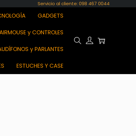
Servicio al cliente: 098 467 0044
CNOLOGÍA
GADGETS
AIRMOUSE y CONTROLES
AUDÍFONOS y PARLANTES
ES
ESTUCHES Y CASE