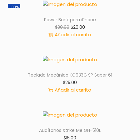
-33%
Power Bank para iPhone
E
E
$
30.00
$
20.00
l
l
Añadir al carrito
p
p
r
r
e
e
c
c
i
i
Teclado Mecánico KG933G SP Saber 61
o
o
$
25.00
o
a
Añadir al carrito
r
c
i
t
g
u
i
a
n
l
Audífonos Xtrike Me GH-510L
a
e
$
15.00
l
s