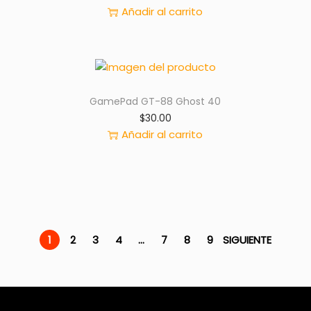
Añadir al carrito
e
:
r
$
a
2
:
0
$
.
3
0
GamePad GT-88 Ghost 40
0
0
$
30.00
.
.
Añadir al carrito
0
0
.
1
2
3
4
…
7
8
9
SIGUIENTE